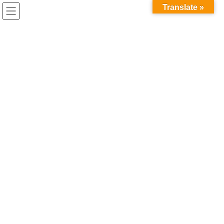
コ
ナ
Translate »
ン
ビ
テ
ゲ
ン
ー
ツ
シ
本荘こけし絵付けワークショッ
へ
ョ
ス
ン
プ 開催！予約受付中！
キ
に
ッ
移
2025年5月14日
プ
動
HOME
お知らせ
News
本荘こけし絵付けワークショップ 開催！予約受付中！
鳥海山 木のおもちゃ館では「本荘こけし」の絵付けを体験できる
ワークショップを今年度4回開催します。
現在1回目 2025年6月21日（土）／2回目 2025年8月16日（土）
の予約を受付中です。
講師は「本荘こけし」の伝統を守り続け、今年1月に秋田県認定工
芸士に認定された菅原修 工人です。