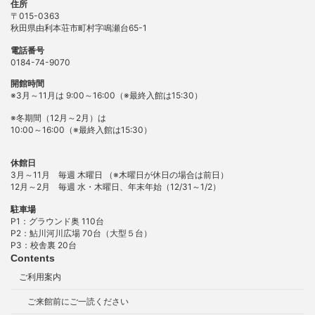
住所
〒015-0363
秋田県由利本荘市町村字鳴瀬台65-1
電話番号
0184-74-9070
開館時間
※3月～11月は 9:00～16:00（※最終入館は15:30）
※冬期間（12月～2月）は
10:00～16:00（※最終入館は15:30）
休館日
3月～11月 毎週 木曜日 （※木曜日が休日の場合は前日）
12月～2月 毎週 水・木曜日、年末年始（12/31～1/2）
駐車場
P1：グラウンド奥 110台
P2：鮎川河川広場 70台（大型５台）
P3：校舎裏 20台
Contents
ご利用案内
ご来館前にご一読ください