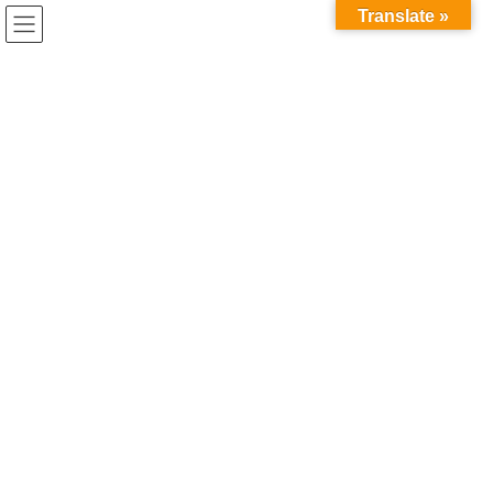
コ
ナ
Translate »
ン
ビ
テ
ゲ
ン
ー
ツ
シ
へ
ョ
ス
ン
よくある質問
キ
に
ッ
移
プ
動
HOME
ご利用案内
よくある質問
入館について
【開館日】休館日はいつですか？