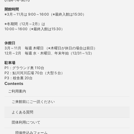
0184-74-9070
開館時間
※3月～11月は 9:00～16:00（※最終入館は15:30）
※冬期間（12月～2月）は
10:00～16:00（※最終入館は15:30）
休館日
3月～11月 毎週 木曜日 （※木曜日が休日の場合は前日）
12月～2月 毎週 水・木曜日、年末年始（12/31～1/2）
駐車場
P1：グラウンド奥 110台
P2：鮎川河川広場 70台（大型５台）
P3：校舎裏 20台
Contents
ご利用案内
ご来館前にご一読ください
よくある質問
団体利用について
団体申込みフォーム