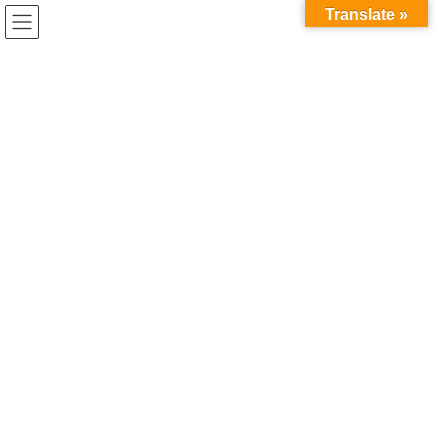
コ
ナ
Translate »
ン
ビ
テ
ゲ
ン
ー
ツ
シ
へ
ョ
ス
ン
木工ワークショップ参加申込み
キ
に
ッ
移
プ
動
HOME
木工ワークショップ参加申込み
こちらのフォームからワークショップへのお申込みが可能です。