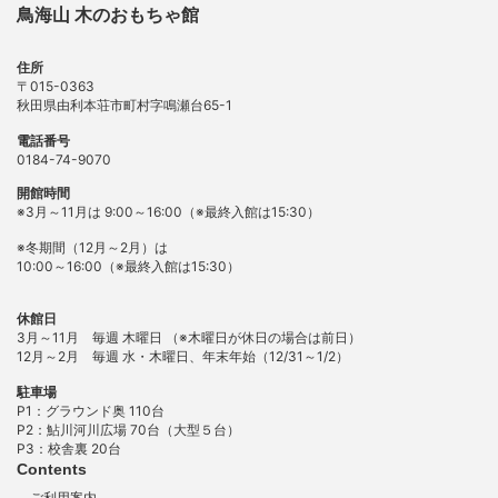
鳥海山 木のおもちゃ館
住所
〒015-0363
秋田県由利本荘市町村字鳴瀬台65-1
電話番号
0184-74-9070
開館時間
※3月～11月は 9:00～16:00（※最終入館は15:30）
※冬期間（12月～2月）は
10:00～16:00（※最終入館は15:30）
休館日
3月～11月 毎週 木曜日 （※木曜日が休日の場合は前日）
12月～2月 毎週 水・木曜日、年末年始（12/31～1/2）
駐車場
P1：グラウンド奥 110台
P2：鮎川河川広場 70台（大型５台）
P3：校舎裏 20台
Contents
ご利用案内