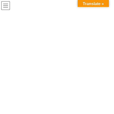
コ
ナ
Translate »
ン
ビ
テ
ゲ
ン
ー
ツ
シ
春のあゆかわマルシェ 4月23日
へ
ョ
ス
ン
（日）開催！
キ
に
ッ
移
2023年4月12日
プ
動
HOME
お知らせ
News
春のあゆかわマルシェ 4月23日（日）開催！
4月23日日曜日、春のあゆかわマルシェを開催します。
てづくり雑貨やお菓子など、地元のいいもの美味しいものを販売
します。
そして春の鮎川といえば
「多肉植物！」
桜の見頃はソメイヨシノからヤエザクラへと移ろう頃ですが、春