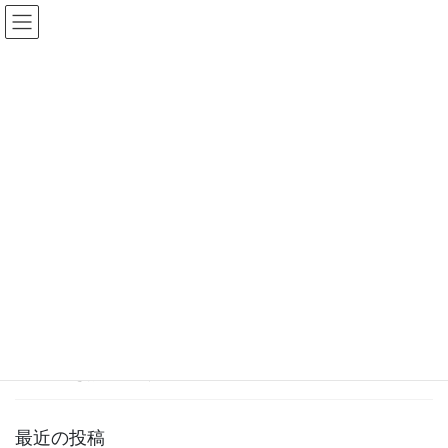
コ
ナ
ン
ビ
テ
ゲ
ン
ー
2026年4月
ツ
シ
へ
ョ
ス
ン
HOME
2026年4月
キ
に
ッ
移
プ
動
2026年4月1日
お知らせ
あゆの森公園 2026シーズンオープ
ン
2026年シーズンもあゆの森公園がオープンしました。 桜をはじ
め、今年の春の草花はちょっと早めかも。 季節の彩りを感じなが
ら、散策をお楽しみください。
最近の投稿