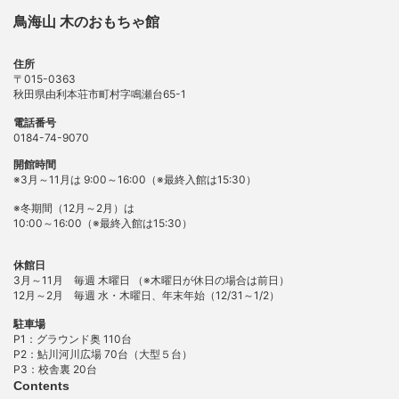
鳥海山 木のおもちゃ館
住所
〒015-0363
秋田県由利本荘市町村字鳴瀬台65-1
電話番号
0184-74-9070
開館時間
※3月～11月は 9:00～16:00（※最終入館は15:30）
※冬期間（12月～2月）は
10:00～16:00（※最終入館は15:30）
休館日
3月～11月 毎週 木曜日 （※木曜日が休日の場合は前日）
12月～2月 毎週 水・木曜日、年末年始（12/31～1/2）
駐車場
P1：グラウンド奥 110台
P2：鮎川河川広場 70台（大型５台）
P3：校舎裏 20台
Contents