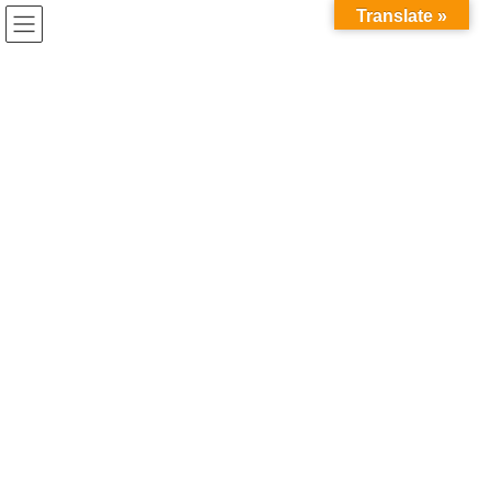
コ
ナ
Translate »
ン
ビ
テ
ゲ
ン
ー
ツ
シ
へ
ョ
ス
ン
お知らせ
キ
に
ッ
移
プ
動
HOME
お知らせ
2025年5月
2025年5月
本荘こけし絵付けワークショップ 開催！
News
予約受付中！
2025年5月14日
鳥海山 木のおもちゃ館では「本荘こけし」の絵
付けを体験できるワークショップを今年度4回